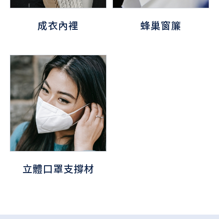
成衣內裡
蜂巢窗簾
立體口罩支撐材